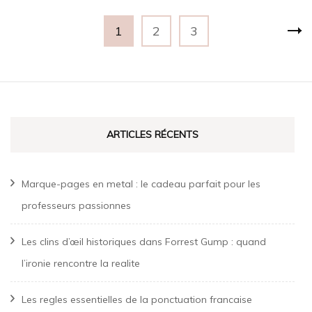
Pagination
Page
Page
Page
1
2
3
des
publications
ARTICLES RÉCENTS
Marque-pages en metal : le cadeau parfait pour les
professeurs passionnes
Les clins d’œil historiques dans Forrest Gump : quand
l’ironie rencontre la realite
Les regles essentielles de la ponctuation francaise