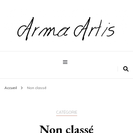
Pour les dévoreurs de livres
Arma artis
Accueil
Non classé
CATÉGORIE
Non classé