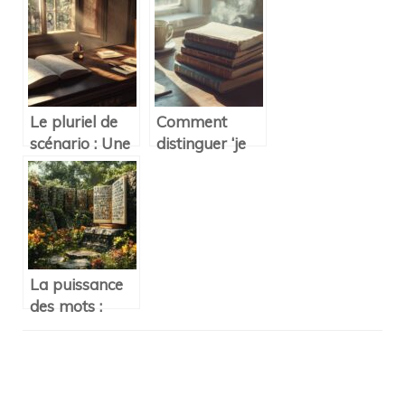
Le pluriel de
Comment
scénario : Une
distinguer ‘je
confusion
serai’ et ‘je
grammaticale
serais’ : les
qui persiste
secrets de la
dans la langue
conjugaison
française
française
La puissance
des mots :
semer les
graines de la
persuasion
Navigation