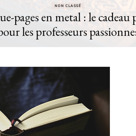
HISTOIRES
ns d’œil historiques dans Forr
quand l’ironie rencontre la real