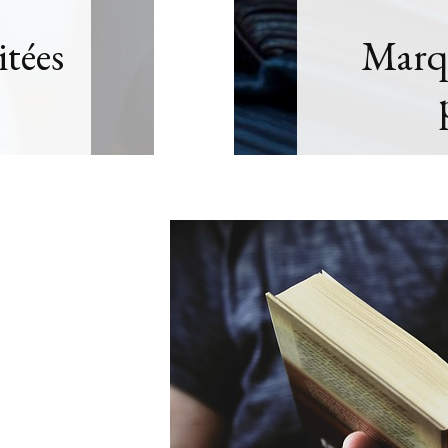
it
Les cli
: 